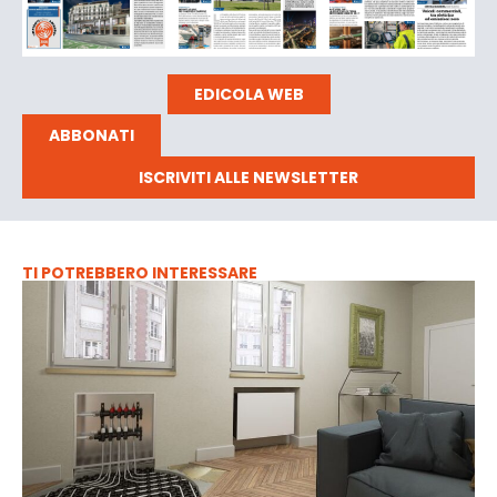
EDICOLA WEB
ABBONATI
ISCRIVITI ALLE NEWSLETTER
TI POTREBBERO INTERESSARE