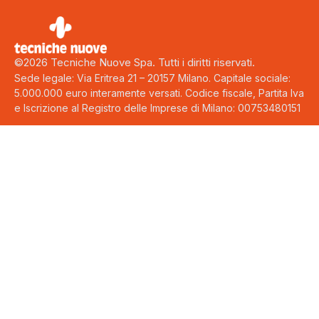
©2026 Tecniche Nuove Spa. Tutti i diritti riservati.
Sede legale: Via Eritrea 21 – 20157 Milano. Capitale sociale:
5.000.000 euro interamente versati. Codice fiscale, Partita Iva
e Iscrizione al Registro delle Imprese di Milano: 00753480151