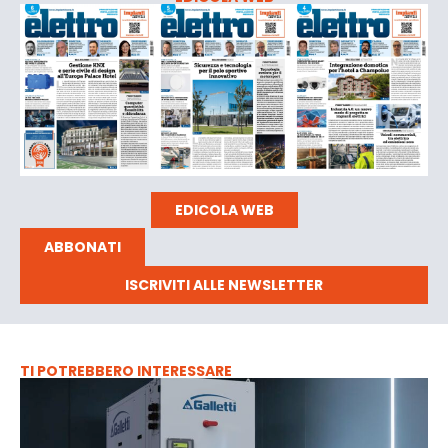
EDICOLA WEB
ABBONATI
ISCRIVITI ALLE NEWSLETTER
TI POTREBBERO INTERESSARE