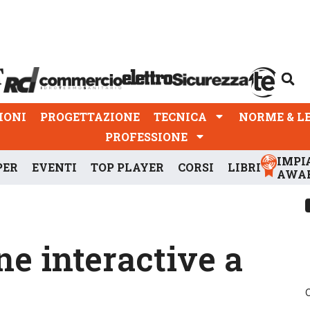
PROGETTAZIONE
TECNICA
NORME & LEGGI
IONI
PROGETTAZIONE
TECNICA
NORME & L
PROFESSIONE
IMPI
PER
EVENTI
TOP PLAYER
CORSI
LIBRI
AWA
e interactive a