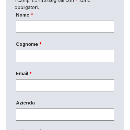
I campi contrassegnati con
*
sono
obbligatori.
Nome
*
Cognome
*
Email
*
Azienda