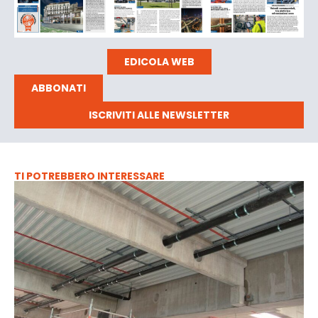
EDICOLA WEB
ABBONATI
ISCRIVITI ALLE NEWSLETTER
TI POTREBBERO INTERESSARE