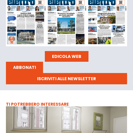
EDICOLA WEB
ABBONATI
ISCRIVITI ALLE NEWSLETTER
TI POTREBBERO INTERESSARE