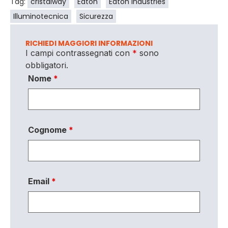
Tag:
cristalway
Eaton
Eaton Industries
Illuminotecnica
Sicurezza
RICHIEDI MAGGIORI INFORMAZIONI
I campi contrassegnati con
*
sono
obbligatori.
Nome
*
Cognome
*
Email
*