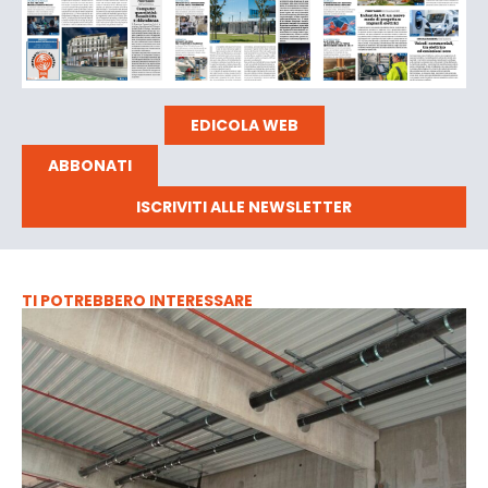
EDICOLA WEB
ABBONATI
ISCRIVITI ALLE NEWSLETTER
TI POTREBBERO INTERESSARE