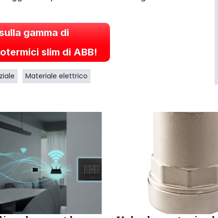
 sulla gamma di
otermici slim di ABB!
ziale
Materiale elettrico