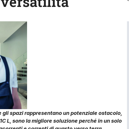
versatilità
 e gli spazi rappresentano un potenziale ostacolo,
1C L, sono la migliore soluzione perché in un solo
orrenti e correnti di guasto verso terra.