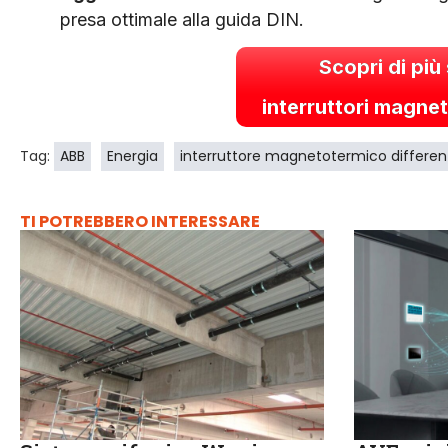
presa ottimale alla guida DIN.
Scopri di più
interruttori magnet
Tag:
ABB
Energia
interruttore magnetotermico differen
TI POTREBBERO INTERESSARE