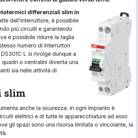
totermici differenziali slim in
te dell’interruttore, è possibile
endo più circuiti e garantendo
iva è possibile ridurre la taglia
 stesso numero di interruttori
ie DS301C L si rivolge dunque a
di quadri o centralini diventa una
nti sia nelle attività di
i slim
umenta anche la sicurezza: in ogni impianto è
cuiti elettrici e di tutte le apparecchiature ad esso
 gli spazi sono una risorsa limitata o vincolante, la
ità.