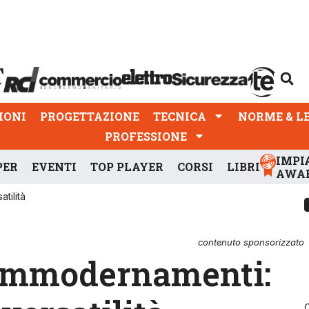
PROGETTAZIONE
TECNICA
NORME & LEGGI
IONI
PROGETTAZIONE
TECNICA
NORME & L
PROFESSIONE
IMPI
PER
EVENTI
TOP PLAYER
CORSI
LIBRI
AWA
tilità
contenuto sponsorizzato
 ammodernamenti: