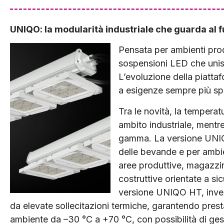
UNIQO: la modularità industriale che guarda al f
Pensata per ambienti pro
sospensioni LED che unisce
L’evoluzione della piatta
a esigenze sempre più spe
Tra le novità, la tempera
ambito industriale, mentre 
gamma. La versione UNIQO
delle bevande e per ambien
aree produttive, magazzin
costruttive orientate a si
versione UNIQO HT, invece
da elevate sollecitazioni termiche, garantendo prest
ambiente da –30 °C a +70 °C, con possibilità di ge