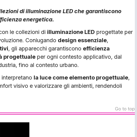
lezioni di illuminazione LED che garantiscono
efficienza energetica.
con le collezioni di
illuminazione LED
progettate per
 evoluzione. Coniugando
design essenziale
,
tivi
, gli apparecchi garantiscono
efficienza
tà progettuale
per ogni contesto applicativo, dal
ndustria, fino al contesto urbano.
i interpretano
la luce come elemento progettuale
,
omfort visivo e valorizzare gli ambienti, rendendoli
Go to top