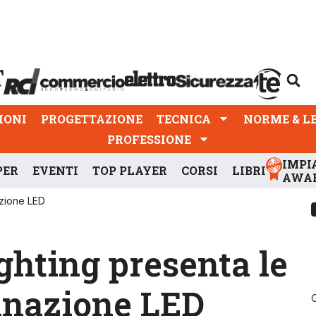
PROGETTAZIONE
TECNICA
NORME & LEGGI
IONI
PROGETTAZIONE
TECNICA
NORME & L
PROFESSIONE
IMPI
PER
EVENTI
TOP PLAYER
CORSI
LIBRI
AWA
azione LED
ghting presenta le
minazione LED