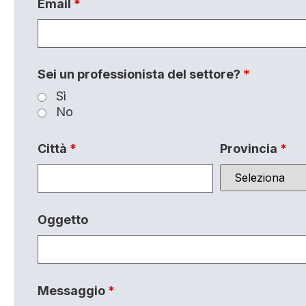
Email
*
Sei un professionista del settore?
*
Sì
No
Città
*
Provincia
*
Oggetto
Messaggio
*