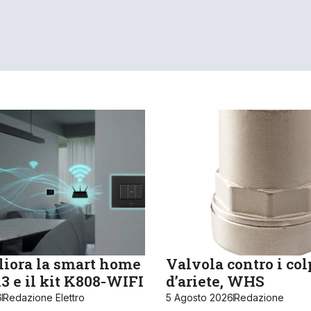
iora la smart home
Valvola contro i col
 e il kit K808-WIFI
d’ariete, WHS
6
Redazione Elettro
5 Agosto 2026
Redazione