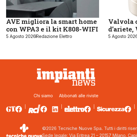
AVE migliora la smart home
Valvola c
con WPA3 e il kit K808-WIFI
d’ariete
5 Agosto 2026
Redazione Elettro
5 Agosto 202
Chi siamo
Abbonati alle riviste
©2026 Tecniche Nuove Spa. Tutti i diritti riser
Sede legale: Via Eritrea 21 – 20157 Milano. Capi