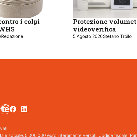
ontro i colpi
Protezione volumet
, WHS
videoverifica
6
Redazione
5 Agosto 2026
Stefano Troilo
vati.
tale sociale: 5.000.000 euro interamente versati. Codice fiscale, Parti