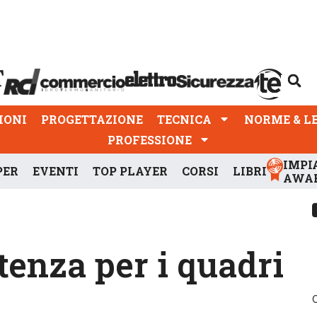
PROGETTAZIONE
TECNICA
NORME & LEGGI
IONI
PROGETTAZIONE
TECNICA
NORME & L
PROFESSIONE
IMPI
PER
EVENTI
TOP PLAYER
CORSI
LIBRI
AWA
tenza per i quadri