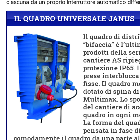
ciascuna da un proprio interruttore automatico diffe
IL QUADRO UNIVERSALE JANUS
Il quadro di dist
“bifaccia” è l’ult
prodotti della s
cantiere AS ripie
protezione IP65. 
prese interblocca
fisse. Il quadro m
dotato di spina d
Multimax. Lo spor
del cantiere di a
quadro in ogni mo
La forma del qua
pensata in fase d
comodamente il quadro da una parte all