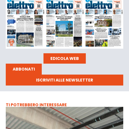
EDICOLA WEB
ABBONATI
ISCRIVITI ALLE NEWSLETTER
TI POTREBBERO INTERESSARE