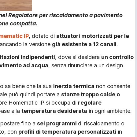
 nel Regolatore per riscaldamento a pavimento
ione compatta.
mematic IP
, dotato di
attuatori motorizzati per le
fiancando la versione
già esistente a 12 canali
.
tazioni indipendenti
, dove si desidera
un controllo
pavimento ad acqua
, senza rinunciare a un design
to sa bene che la sua
inerzia termica
non consente
ale può quindi portare a
stanze troppo calde o
atore Homematic IP si occupa di
regolare
 base alla
temperatura desiderata
in ogni ambiente.
mpostare fino a
sei programmi
di riscaldamento o
to, con
profili di temperatura personalizzati
in