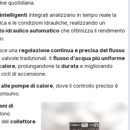
ine quotidiana.
intelligenti
integrati analizzano in tempo reale la
ica e le condizioni idrauliche, realizzando un
o idraulico automatico
che ottimizza il rendimento
to.
tisce una
regolazione continua e precisa del flusso
 valvole tradizionali. Il
flusso d’acqua più uniforme
calore
, prolungandone la
durata
e migliorando
cicli di accensione.
alle pompe di calore
, dove il controllo preciso è
 consumo.
oni di
dono
o del
collettore