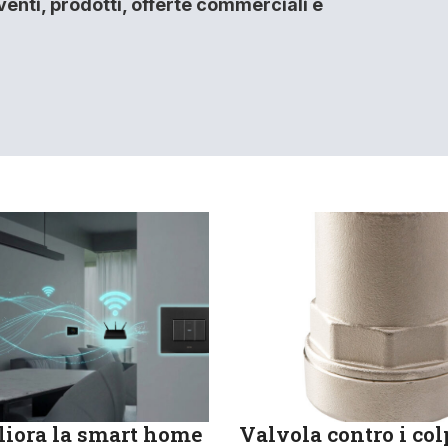
enti, prodotti, offerte commerciali e
iora la smart home
Valvola contro i col