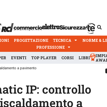
PROGETTAZIONE
TECNICA
NORME & LEGGI
IONI
PROGETTAZIONE
TECNICA
NORME & L
PROFESSIONE
IMPI
PER
EVENTI
TOP PLAYER
CORSI
LIBRI
AWA
iscaldamento a pavimento
tic IP: controllo
 riscaldamento a