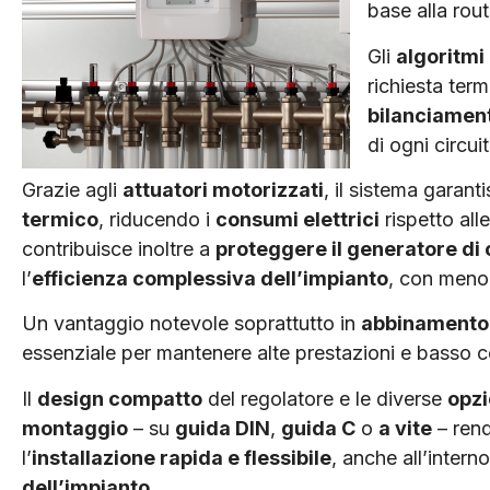
base alla rout
Gli
algoritmi 
richiesta term
bilanciament
di ogni circui
Grazie agli
attuatori motorizzati
, il sistema garan
termico
, riducendo i
consumi elettrici
rispetto alle
contribuisce inoltre a
proteggere il generatore di 
l’
efficienza complessiva dell’impianto
, con meno 
Un vantaggio notevole soprattutto in
abbinamento 
essenziale per mantenere alte prestazioni e basso
Il
design compatto
del regolatore e le diverse
opzi
montaggio
– su
guida DIN
,
guida C
o
a vite
– ren
l’
installazione rapida e flessibile
, anche all’intern
dell’impianto
.