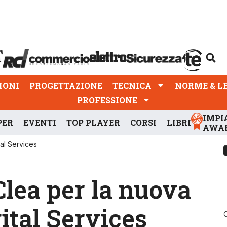
PROGETTAZIONE
TECNICA
NORME & LEGGI
IONI
PROGETTAZIONE
TECNICA
NORME & L
PROFESSIONE
IMPI
PER
EVENTI
TOP PLAYER
CORSI
LIBRI
AWA
al Services
Clea per la nuova
ital Services