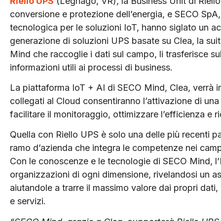
Riello UPS
(Legnago, VR), la Business Unit di Riello
conversione e protezione dell’energia, e SECO SpA, 
tecnologica per le soluzioni IoT, hanno siglato un a
generazione di soluzioni UPS basate su Clea, la suite 
Mind che raccoglie i dati sul campo, li trasferisce sul
informazioni utili ai processi di business.
La piattaforma IoT + AI di SECO Mind, Clea, verrà i
collegati al Cloud consentiranno l’attivazione di una 
facilitare il monitoraggio, ottimizzare l’efficienza e r
Quella con Riello UPS è solo una delle più recenti 
ramo d’azienda che integra le competenze nei campi d
Con le conoscenze e le tecnologie di SECO Mind, l’Int
organizzazioni di ogni dimensione, rivelandosi un ass
aiutandole a trarre il massimo valore dai propri dati, 
e servizi.