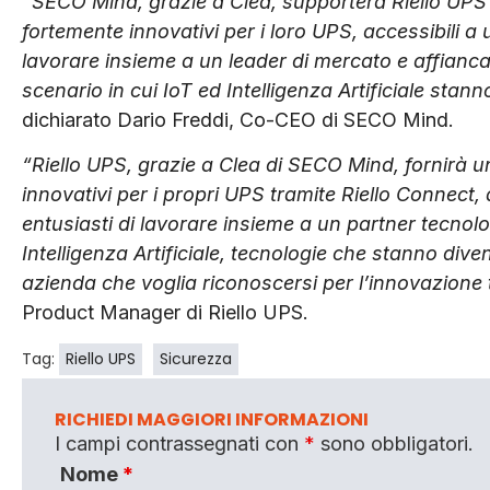
“SECO Mind, grazie a Clea, supporterà Riello UPS n
fortemente innovativi per i loro UPS, accessibili a 
lavorare insieme a un leader di mercato e affianc
scenario in cui IoT ed Intelligenza Artificiale st
dichiarato Dario Freddi, Co-CEO di SECO Mind.
“Riello UPS, grazie a Clea di SECO Mind, fornirà u
innovativi per i propri UPS tramite Riello Connect,
entusiasti di lavorare insieme a un partner tecno
Intelligenza Artificiale, tecnologie che stanno div
azienda che voglia riconoscersi per l’innovazione 
Product Manager di Riello UPS.
Tag:
Riello UPS
Sicurezza
RICHIEDI MAGGIORI INFORMAZIONI
I campi contrassegnati con
*
sono obbligatori.
Nome
*