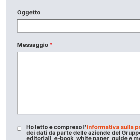
Oggetto
Messaggio
*
Ho letto e compreso l'
informativa sulla p
dei dati da parte delle aziende del Grupp
editoriali, e-book, white paper, guide e m