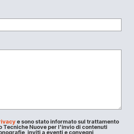
rivacy
e sono stato informato sul trattamento
o Tecniche Nuove per l'invio di contenuti
onografie, inviti a eventi e convegni