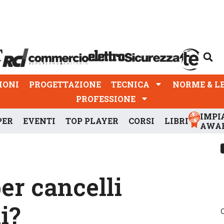
PROGETTAZIONE
TECNICA
NORME & LEGGI
IONI
PROGETTAZIONE
TECNICA
NORME & L
PROFESSIONE
IMPI
PER
EVENTI
TOP PLAYER
CORSI
LIBRI
AWA
er cancelli
i?