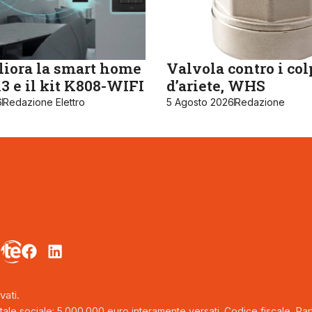
iora la smart home
Valvola contro i col
 e il kit K808-WIFI
d’ariete, WHS
6
Redazione Elettro
5 Agosto 2026
Redazione
vati.
tale sociale: 5.000.000 euro interamente versati. Codice fiscale, Parti