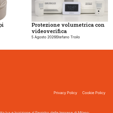
pi
Protezione volumetrica con
videoverifica
5 Agosto 2026
Stefano Troilo
Privacy Policy
Cookie Policy
ta Iva e Iscrizione al Registro delle Imprese di Milano: