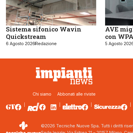
Sistema sifonico Wavin
AVE migl
Quickstream
con WPA3
6 Agosto 2026
Redazione
5 Agosto 202
Chi siamo
Abbonati alle riviste
©2026 Tecniche Nuove Spa. Tutti i diritti riser
Sede legale: Via Eritrea 21 – 20157 Milano. Capi