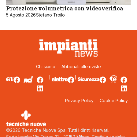
Protezione volumetrica con videoverifica
5 Agosto 2026
Stefano Troilo
Chi siamo
Abbonati alle riviste
Privacy Policy
Cookie Policy
©2026 Tecniche Nuove Spa. Tutti i diritti riservati.
Sede legale: Via Eritrea 21 – 20157 Milano. Capitale sociale: