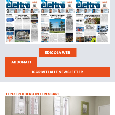
EDICOLA WEB
ABBONATI
ISCRIVITI ALLE NEWSLETTER
TI POTREBBERO INTERESSARE