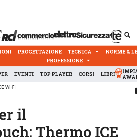
PROGETTAZIONE
TECNICA
NORME & LEGGI
IONI
PROGETTAZIONE
TECNICA
NORME & L
PROFESSIONE
IMPI
PER
EVENTI
TOP PLAYER
CORSI
LIBRI
AWA
CE WI-FI
r il
ouch: Thermo ICE