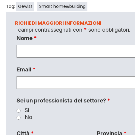
Tag:
Gewiss
Smart home&building
RICHIEDI MAGGIORI INFORMAZIONI
I campi contrassegnati con
*
sono obbligatori.
Nome
*
Email
*
Sei un professionista del settore?
*
Sì
No
Città
*
Provincia
*