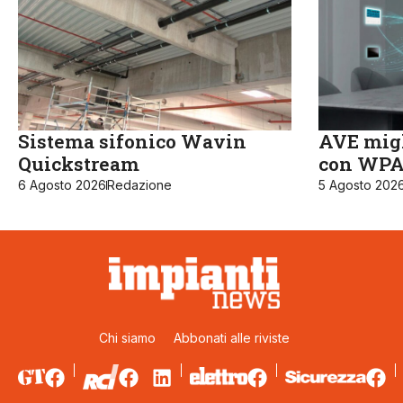
Sistema sifonico Wavin
AVE migl
Quickstream
con WPA3
6 Agosto 2026
Redazione
5 Agosto 202
Chi siamo
Abbonati alle riviste