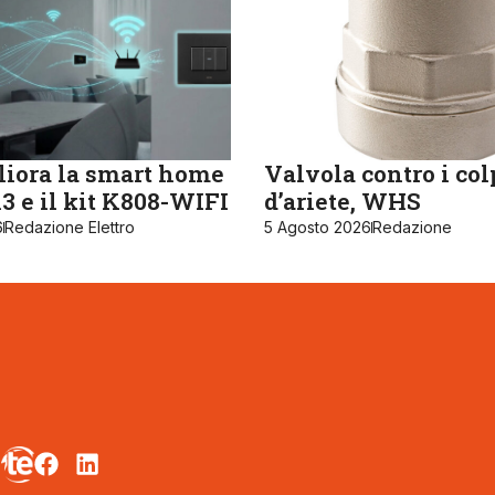
iora la smart home
Valvola contro i col
 e il kit K808-WIFI
d’ariete, WHS
6
Redazione Elettro
5 Agosto 2026
Redazione