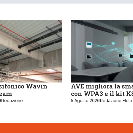
sifonico Wavin
AVE migliora la sm
ream
con WPA3 e il kit 
6
Redazione
5 Agosto 2026
Redazione Elett