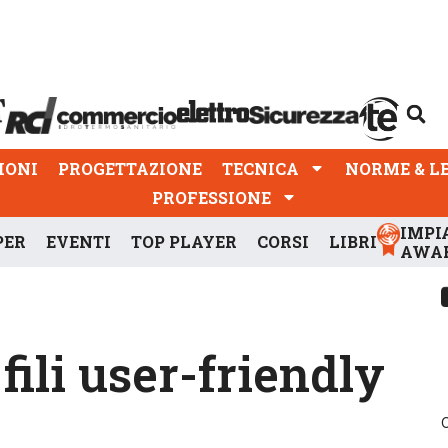
PROGETTAZIONE
TECNICA
NORME & LEGGI
IONI
PROGETTAZIONE
TECNICA
NORME & L
PROFESSIONE
IMPI
PER
EVENTI
TOP PLAYER
CORSI
LIBRI
AWA
fili user-friendly