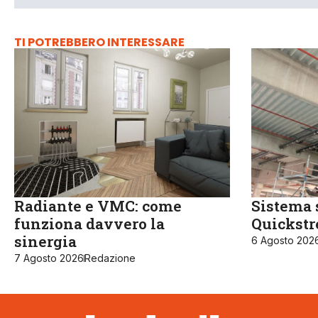
TI POTREBBERO INTERESSARE
Radiante e VMC: come
Sistema 
funziona davvero la
Quickst
sinergia
6 Agosto 202
7 Agosto 2026
Redazione