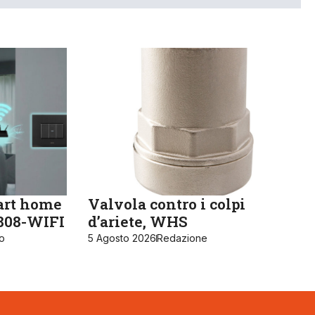
art home
Valvola contro i colpi
K808-WIFI
d’ariete, WHS
ro
5 Agosto 2026
Redazione