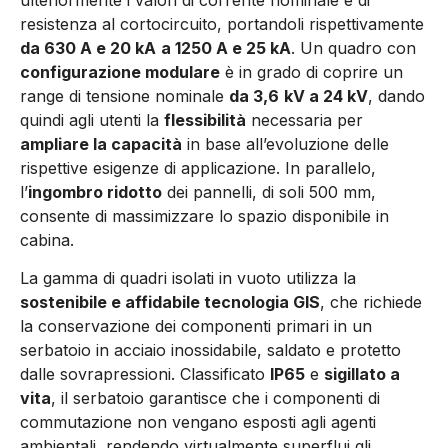
resistenza al cortocircuito, portandoli rispettivamente
da 630 A e 20 kA
a 1250 A e 25 kA
. Un quadro con
configurazione modulare
è in grado di coprire un
range di tensione nominale
da 3,6
kV a 24 kV
, dando
quindi agli utenti la
flessibilità
necessaria per
ampliare la capacità
in base all’evoluzione delle
rispettive esigenze di applicazione. In parallelo,
l’
ingombro ridotto
dei pannelli, di soli 500 mm,
consente di massimizzare lo spazio disponibile in
cabina.
La gamma di quadri isolati in vuoto utilizza la
sostenibile e affidabile tecnologia GIS
, che richiede
la conservazione dei componenti primari in un
serbatoio in acciaio inossidabile, saldato e protetto
dalle sovrapressioni. Classificato
IP65
e
sigillato a
vita
, il serbatoio garantisce che i componenti di
commutazione non vengano esposti agli agenti
ambientali, rendendo virtualmente superflui gli