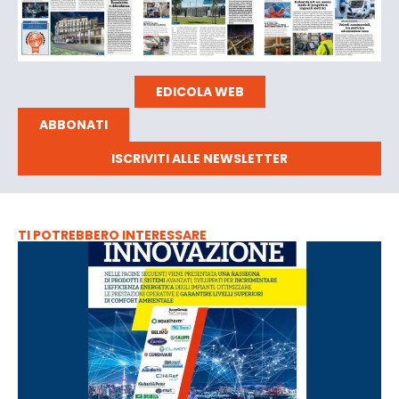
EDICOLA WEB
ABBONATI
ISCRIVITI ALLE NEWSLETTER
TI POTREBBERO INTERESSARE