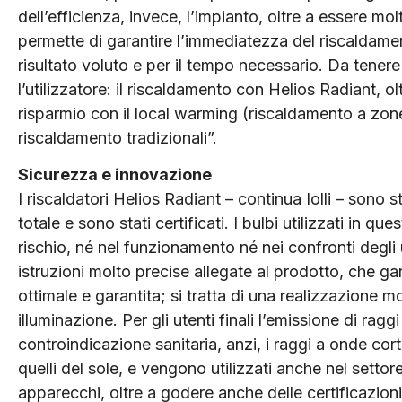
dell’efficienza, invece, l’impianto, oltre a essere m
permette di garantire l’immediatezza del riscaldament
risultato voluto e per il tempo necessario. Da tener
l’utilizzatore: il riscaldamento con Helios Radiant, 
risparmio con il local warming (riscaldamento a zone)
riscaldamento tradizionali”.
Sicurezza e innovazione
I riscaldatori Helios Radiant – continua Iolli – sono st
totale e sono stati certificati. I bulbi utilizzati in q
rischio, né nel funzionamento né nei confronti degli ut
istruzioni molto precise allegate al prodotto, che gar
ottimale e garantita; si tratta di una realizzazione m
illuminazione. Per gli utenti finali l’emissione di rag
controindicazione sanitaria, anzi, i raggi a onde co
quelli del sole, e vengono utilizzati anche nel settor
apparecchi, oltre a godere anche delle certificazion