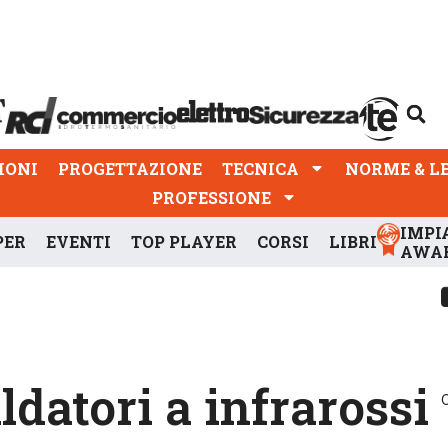
PROGETTAZIONE
TECNICA
NORME & LEGGI
IONI
PROGETTAZIONE
TECNICA
NORME & L
PROFESSIONE
IMPI
PER
EVENTI
TOP PLAYER
CORSI
LIBRI
AWA
aldatori a infrarossi