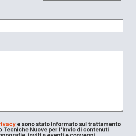
rivacy
e sono stato informato sul trattamento
o Tecniche Nuove per l'invio di contenuti
onografie, inviti a eventi e convegni