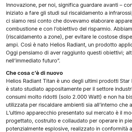
Innovazione, per noi, significa guardare avanti – co
iniziato a fare gli studi sul riscaldamento a infraross
ci siamo resi conto che dovevamo elaborare appare
combustione e con l’obiettivo del risparmio. Abbia
(riscaldamento a zone), per evitare le costose disp
ampi. Così è nato Helios Radiant, un prodotto applicabi
Oggi pensiamo di aver raggiunto questi obiettivi; altr
nell’immediato futuro”.
Che cosa c’è di nuovo
Helios Radiant Titan è uno degli ultimi prodotti Star 
è stato studiato appositamente per il settore indust
consumi molto ridotti (solo 2.000 Watt) e non ha b
utilizzata per riscaldare ambienti sia all’interno che
L’ultimo apparecchio presentato sul mercato è il mode
progettato, costruito e collaudato per operare in p
potenzialmente esplosive, realizzato in conformità