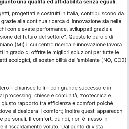
iunto una qualità ed affidabilità senza eguali.
etti, progettati e costruiti in Italia, contribuiscono da
grazie alla continua ricerca di innovazione sia nelle
cchi con elevate performance, sviluppati grazie a
isione del futuro del settore”. Queste le parole di
ribiano (MI) il cui centro ricerca e innovazione lavora
n grado di offrire le migliori soluzioni per tutte le
ti ecologici, di sostenibilità dell’ambiente (NO, CO2)
’estero – chiarisce Iolli – con grande successo e in
strial processing, chiese e comunità, zootecnica e
il giusto rapporto tra efficienza e comfort poiché
dove si desidera il comfort; inoltre questi apparecchi
e personali. Il comfort, quindi, non è messo in
re il riscaldamento voluto. Dal punto di vista