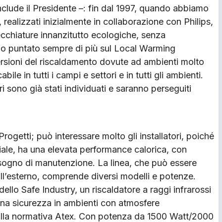
nclude il Presidente –: fin dal 1997, quando abbiamo
i, realizzati inizialmente in collaborazione con Philips,
cchiature innanzitutto ecologiche, senza
mo puntato sempre di più sul Local Warming
ersioni del riscaldamento dovute ad ambienti molto
le in tutti i campi e settori e in tutti gli ambienti.
i sono già stati individuati e saranno perseguiti
Progetti; può interessare molto gli installatori, poiché
riale, ha una elevata performance calorica, con
isogno di manutenzione. La linea, che può essere
 all’esterno, comprende diversi modelli e potenze.
llo Safe Industry, un riscaldatore a raggi infrarossi
iena sicurezza in ambienti con atmosfere
 alla normativa Atex. Con potenza da 1500 Watt/2000