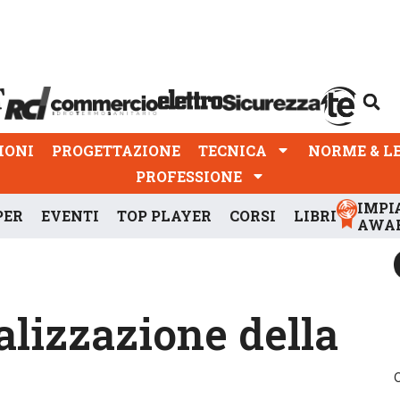
PROGETTAZIONE
TECNICA
NORME & LEGGI
IONI
PROGETTAZIONE
TECNICA
NORME & L
PROFESSIONE
IMPI
PER
EVENTI
TOP PLAYER
CORSI
LIBRI
AWA
alizzazione della