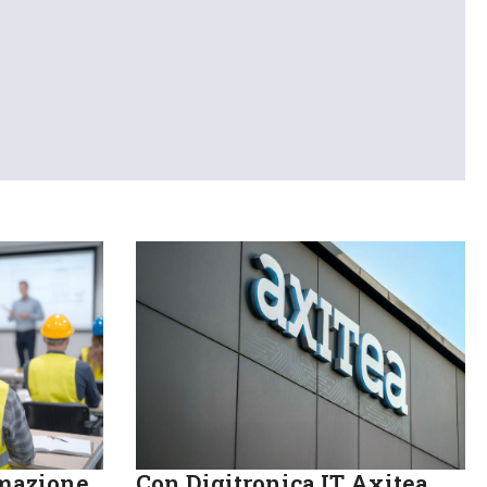
rmazione
Con Digitronica.IT Axitea