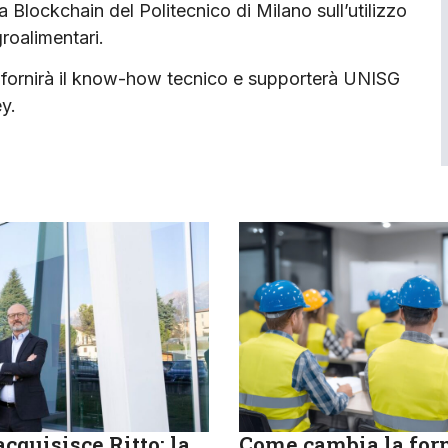
 Blockchain del Politecnico di Milano sull’utilizzo
groalimentari.
o fornirà il know-how tecnico e supporterà UNISG
y.
cquisisce Ritto: la
Come cambia la fo