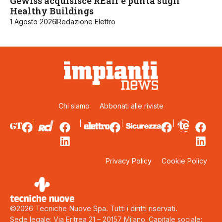
Gewiss acquisisce REair e punta sugli
Healthy Buildings
1 Agosto 2026
Redazione Elettro
Chi siamo
Abbonati alle riviste
Privacy Policy
Cookie Policy
©2026 Tecniche Nuove Spa. Tutti i diritti riservati.
Sede legale: Via Eritrea 21 – 20157 Milano. Capitale sociale: