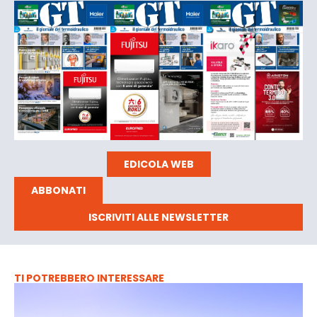
EDICOLA WEB
ABBONATI
ISCRIVITI ALLE NEWSLETTER
TI POTREBBERO INTERESSARE