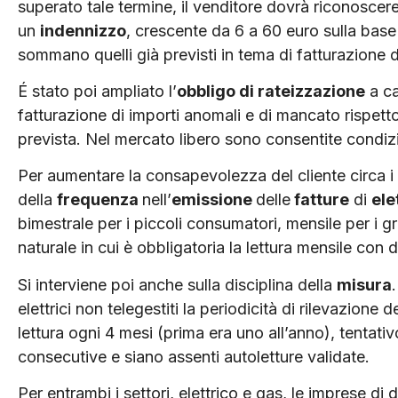
superato tale termine, il venditore dovrà riconoscere
un
indennizzo
, crescente da 6 a 60 euro sulla base 
sommano quelli già previsti in tema di fatturazione 
É stato poi ampliato l’
obbligo di rateizzazione
a ca
fatturazione di importi anomali e di mancato rispetto
prevista. Nel mercato libero sono consentite condizi
Per aumentare la consapevolezza del cliente circa i 
della
frequenza
nell’
emissione
delle
fatture
di
ele
bimestrale per i piccoli consumatori, mensile per i g
naturale in cui è obbligatoria la lettura mensile con d
Si interviene poi anche sulla disciplina della
misura
elettrici non telegestiti la periodicità di rilevazione
lettura ogni 4 mesi (prima era uno all’anno), tentativo
consecutive e siano assenti autoletture validate.
Per entrambi i settori, elettrico e gas, le imprese di 