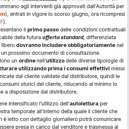
ommano agli interventi già approvati dall’Autorità per
om
), entrati in vigore lo scorso giugno, ora ricompresi
IF
).
resentano il
primo passo
delle condizioni contrattuali
abile della futura
offerta standard
,
differenziata
o libero
dovranno includere obbligatoriamente
nel
con un prossimo documento di consultazione.
edono un
ordine
nell’
utilizzo
delle diverse tipologie di
tturare utilizzando prima i consumi effettivi
messi
icate dal cliente validate dal distributore, quindi le
 consumi storici del cliente, riducendo al minimo lo
e a disposizione dal distributore.
ne intensificato l’utilizzo dell’
autolettura
per
estra temporale all’interno della quale il cliente che
on è letto con dettaglio giornaliero potrà comunicare
essere presa in carico dal venditore e trasmessa al