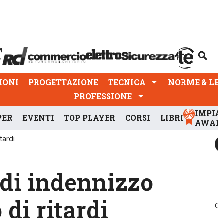
PROGETTAZIONE
TECNICA
NORME & LEGGI
IONI
PROGETTAZIONE
TECNICA
NORME & L
PROFESSIONE
IMPI
PER
EVENTI
TOP PLAYER
CORSI
LIBRI
AWA
tardi
€ di indennizzo
di ritardi