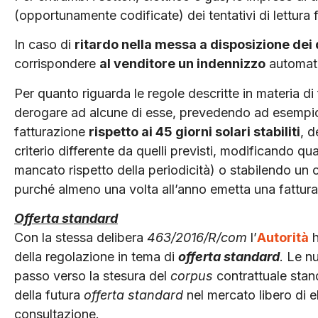
(opportunamente codificate) dei tentativi di lettura fal
In caso di
ritardo nella messa a disposizione dei 
corrispondere
al venditore un indennizzo
automat
Per quanto riguarda le regole descritte in materia di 
derogare ad alcune di esse, prevedendo ad esempio f
fatturazione
rispetto ai 45 giorni solari stabiliti
, d
criterio differente da quelli previsti, modificando qua
mancato rispetto della periodicità) o stabilendo un or
purché almeno una volta all’anno emetta una fattura c
Offerta standard
Con la stessa delibera
463/2016/R/com
l’
Autorità
h
della regolazione in tema di
offerta standard
. Le n
passo verso la stesura del
corpus
contrattuale stan
della futura
offerta standard
nel mercato libero di e
consultazione.