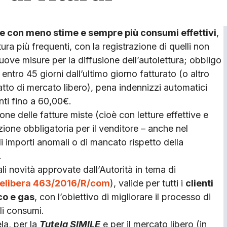
te con meno stime e sempre più consumi effettivi
,
ttura più frequenti, con la registrazione di quelli non
nuove misure per la diffusione dell’autolettura; obbligo
 entro 45 giorni dall’ultimo giorno fatturato (o altro
atto di mercato libero), pena indennizzi automatici
nti fino a 60,00€.
ne delle fatture miste (cioè con letture effettive e
zione obbligatoria per il venditore – anche nel
di importi anomali o di mancato rispetto della
.
li novità approvate dall’Autorità in tema di
elibera 463/2016/R/com
), valide per tutti i
clienti
co e gas
, con l’obiettivo di migliorare il processo di
li consumi.
la, per la
Tutela SIMILE
e per il mercato libero (in