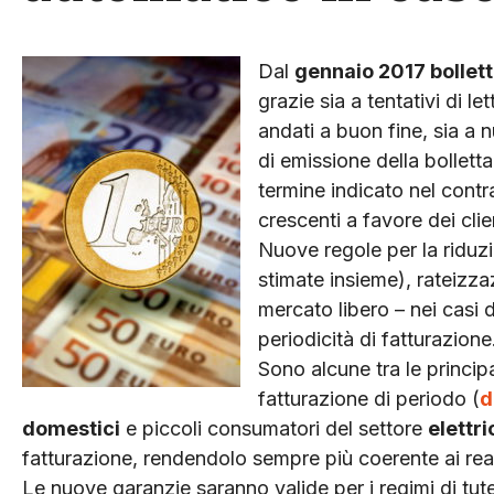
Dal
gennaio 2017 bollet
grazie sia a tentativi di le
andati a buon fine, sia a 
di emissione della bolletta
termine indicato nel contr
crescenti a favore dei clie
Nuove regole per la riduzio
stimate insieme), rateizza
mercato libero – nei casi 
periodicità di fatturazione
Sono alcune tra le principa
fatturazione di periodo (
d
domestici
e piccoli consumatori del settore
elettri
fatturazione, rendendolo sempre più coerente ai rea
Le nuove garanzie saranno valide per i regimi di tute