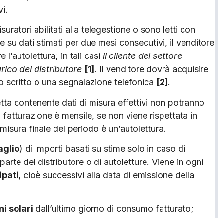
vi.
suratori abilitati alla telegestione o sono letti con
 su dati stimati per due mesi consecutivi, il venditore
e l’autolettura; in tali casi
il cliente del settore
rico del distributore
[1]
. Il venditore dovrà acquisire
o scritto o una segnalazione telefonica
[2]
.
letta contenente dati di misura effettivi non potranno
i fatturazione è mensile, se non viene rispettata in
 misura finale del periodo è un’autolettura.
glio
) di importi basati su stime solo in caso di
 parte del distributore o di autoletture. Viene in ogni
ipati
, cioè successivi alla data di emissione della
i solari
dall’ultimo giorno di consumo fatturato;