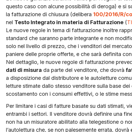
questo caso con alcune possibilità di deroga) e si s
la fatturazione di chiusura (delibera
100/2016/R/c
nel
Testo Integrato in materia di Fatturazione
(
T
Le nuove regole in tema di fatturazione inoltre rapp
standard che saranno parte integrante e non modific
solo nel livello di prezzo, che i venditori del mercat
paniere delle proprie offerte, e che sarà definita 
Nel dettaglio, le nuove regole di fatturazione prev
dati di misura
da parte del venditore, che dovrà
fa
a disposizione dal distributore e le autoletture comun
letture stimate dallo stesso venditore sulla base dei
scostamento con i consumi effettivi, o le stime mess
Per limitare i casi di fatture basate su dati stimati, vie
entrambi i settori. Il venditore dovrà definire una fin
non ha un misuratore abilitato alla telegestione o n
l’autolettura che, se non palesemente errata, dovrà 