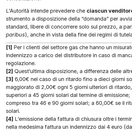
L’Autorità intende prevedere che
ciascun venditore 
strumento a disposizione della “domanda” per avviar
standard, libere di concorrere solo sul prezzo, a parit
paribus
), anche in vista della fine dei regimi di tute
[1]
Per i clienti del settore gas che hanno un misura
indennizzo a carico del distributore in caso di manca
regolazione.
[2]
Quest’ultima disposizione, a differenza delle altre
[3]
6,00€ nel caso di un ritardo fino a dieci giorni so
maggiorato di 2,00€ ogni 5 giorni ulteriori di ritardo
superiori a 45 giorni solari dal termine di emissione;
compreso tra 46 e 90 giorni solari; a 60,00€ se il ri
solari.
[4]
L’emissione della fattura di chiusura oltre i termin
nella medesima fattura un indennizzo dai 4 euro (da 1 