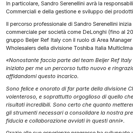
In particolare, Sandro Serenellini avrà la responsabil
Commerciali e della gestione e sviluppo dei prodotti 
Il percorso professionale di Sandro Serenellini inizia
commerciale per società come DeLonghi (fino al 2005
gruppo Beijer Ref Italy con il ruolo di Area Manag
Wholesalers della divisione Toshiba Italia Multiclima
«Nonostante faccia parte del team Beijer Ref Italy
iniziato per me un percorso tutto nuovo e ringrazio 
affidandomi questo incarico.
Sono felice e onorato di far parte della divisione C
volenteroso, e soprattutto orgoglioso di quello ch
risultati incredibili. Sono certo che quanto metter
gli strumenti necessari a consolidare la nostra pres
fiducia e collaborazione avviati in questi anni».
Grazie alle sue esperienze pregresse ha sviluppato 