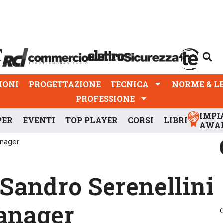
PROGETTAZIONE
TECNICA
NORME & LEGGI
IONI
PROGETTAZIONE
TECNICA
NORME & L
PROFESSIONE
IMPI
PER
EVENTI
TOP PLAYER
CORSI
LIBRI
AWA
anager
 Sandro Serenellini
Manager