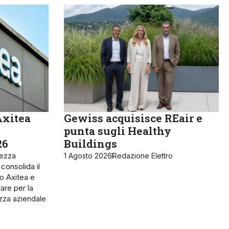
Axitea
Gewiss acquisisce REair e
punta sugli Healthy
26
Buildings
rezza
1 Agosto 2026
Redazione Elettro
 consolida il
o Axitea e
are per la
ezza aziendale