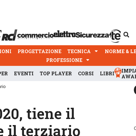
PROGETTAZIONE
TECNICA
NORME & LEGGI
IONI
PROGETTAZIONE
TECNICA
NORME & L
PROFESSIONE
IMPI
PER
EVENTI
TOP PLAYER
CORSI
LIBRI
AWA
ario
0, tiene il
 il terziario