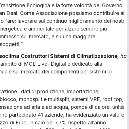
a Transizione Ecologica e la forte volontà del Governo
Green Deal. Come Associazione possiamo contribuire al
fare: lavorare sul continuo miglioramento dei nostri
 energetica e ambientale per alzare sempre più
ene immesso sul mercato, e su una maggiore
soggetti.”
ssoclima
Costruttori Sistemi di Climatizzazione
,
ha
’ambito di MCE Live+Digital e dedicato alla
annuale sul mercato dei componenti per sistemi di
razione i dati di produzione, importazione,
blocco, monosplit e multisplit, sistemi VRF, roof top,
ndensazione ad aria e ad acqua, pompe di calore, unità
anno partecipato 41 aziende, ha evidenziato un valore
zzo di Euro, in calo del 7,7% rispetto all’anno