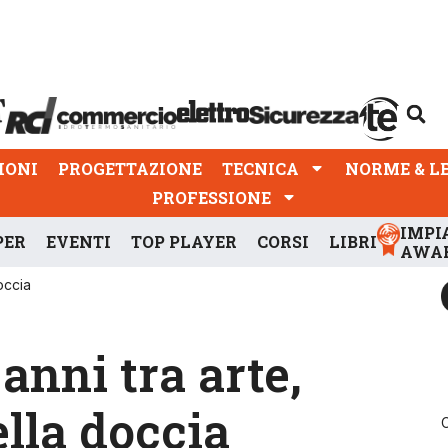
PROGETTAZIONE
TECNICA
NORME & LEGGI
IONI
PROGETTAZIONE
TECNICA
NORME & L
PROFESSIONE
IMPI
PER
EVENTI
TOP PLAYER
CORSI
LIBRI
AWA
occia
anni tra arte,
ella doccia