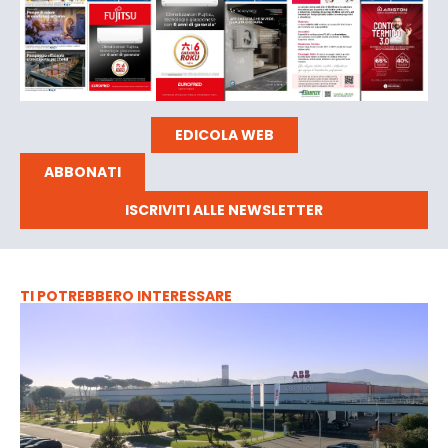
EDICOLA WEB
ABBONATI
ISCRIVITI ALLE NEWSLETTER
TI POTREBBERO INTERESSARE