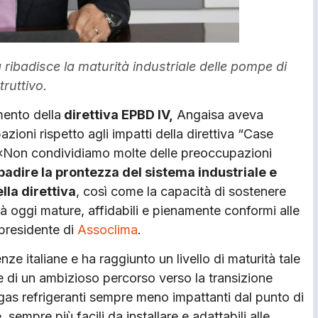
ribadisce la maturità industriale delle pompe di
truttivo.
mento della
direttiva EPBD IV,
Angaisa aveva
ioni rispetto agli impatti della direttiva “Case
ana. «Non condividiamo molte delle preoccupazioni
adire la prontezza del sistema industriale e
ella direttiva
, così come la capacità di sostenere
già oggi mature, affidabili e pienamente conformi alle
 presidente di
Assoclima
.
nze italiane e ha raggiunto un livello di maturità tale
 di un ambizioso percorso verso la transizione
 gas refrigeranti sempre meno impattanti dal punto di
, sempre più facili da installare e adattabili alle