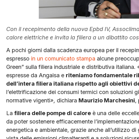
Con il recepimento della nuova Epbd IV, Assoclima 
calore elettriche e invita la filiera a un dibattito cos
A pochi giorni dalla scadenza europea per il recepi
espresso
in un comunicato stampa
alcune preoccupaz
Green” sulla filiera industriale e distributiva itali
espresse da Angaisa e
riteniamo fondamentale rib
dell’intera filiera italiana rispetto agli obiettivi d
l’elettrificazione dei consumi termici con soluzioni 
normative vigenti
»,
dichiara
Maurizio Marchesini
,
La
filiera delle pompe di calore
è una delle eccelle
da poter sostenere efficacemente l’implementazione
energetica e ambientale, grazie anche all’utilizzo di
vista delle emissioni climalteranti e a soluzioni sicure