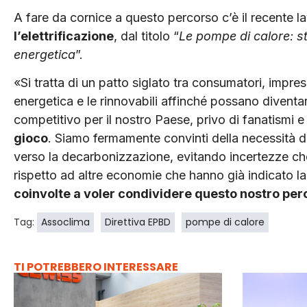
A fare da cornice a questo percorso c’è il recente l
l’elettrificazione
, dal titolo “
Le pompe di calore: st
energetica
”.
«Si tratta di un patto siglato tra consumatori, impre
energetica e le rinnovabili affinché possano diventar
competitivo per il nostro Paese, privo di fanatismi e
gioco
. Siamo fermamente convinti della necessità di
verso la decarbonizzazione, evitando incertezze che
rispetto ad altre economie che hanno già indicato la
coinvolte a voler condividere questo nostro per
Tag:
Assoclima
Direttiva EPBD
pompe di calore
TI POTREBBERO INTERESSARE