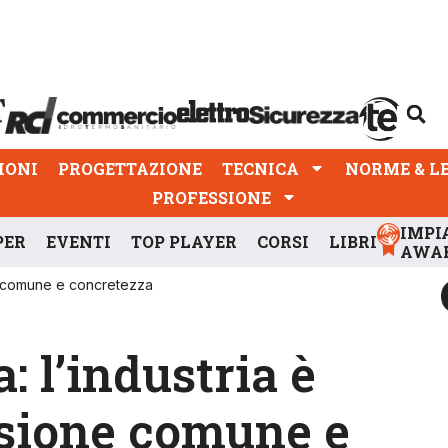
PROGETTAZIONE
TECNICA
NORME & LEGGI
IONI
PROGETTAZIONE
TECNICA
NORME & L
PROFESSIONE
IMPI
PER
EVENTI
TOP PLAYER
CORSI
LIBRI
AWA
ne comune e concretezza
: l’industria è
isione comune e