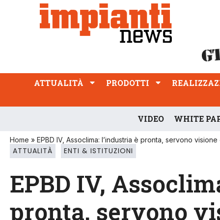
ATTUALITÀ
PRODOTTI
REALIZZAZIONI
PROFESSIONE
ATTUALITÀ
PRODOTTI
REALIZZAZ
VIDEO
WHITE PA
Home
»
EPBD IV, Assoclima: l’industria è pronta, servono visio
ATTUALITÀ
ENTI & ISTITUZIONI
EPBD IV, Assoclima
pronta, servono v