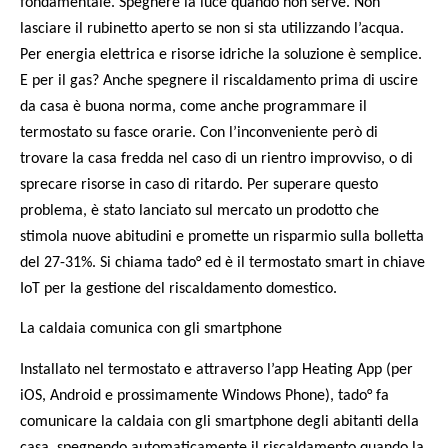
fondamentale. Spegnere la luce quando non serve. Non
lasciare il rubinetto aperto se non si sta utilizzando l’acqua.
Per energia elettrica e risorse idriche la soluzione è semplice.
E per il gas? Anche spegnere il riscaldamento prima di uscire
da casa è buona norma, come anche programmare il
termostato su fasce orarie. Con l’inconveniente però di
trovare la casa fredda nel caso di un rientro improvviso, o di
sprecare risorse in caso di ritardo. Per superare questo
problema, è stato lanciato sul mercato un prodotto che
stimola nuove abitudini e promette un risparmio sulla bolletta
del 27-31%. Si chiama tado° ed è il termostato smart in chiave
IoT per la gestione del riscaldamento domestico.
La caldaia comunica con gli smartphone
Installato nel termostato e attraverso l’app Heating App (per
iOS, Android e prossimamente Windows Phone), tado° fa
comunicare la caldaia con gli smartphone degli abitanti della
casa, spegnendo automaticamente il riscaldamento quando la