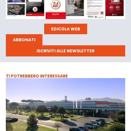
EDICOLA WEB
ABBONATI
ISCRIVITI ALLE NEWSLETTER
TI POTREBBERO INTERESSARE