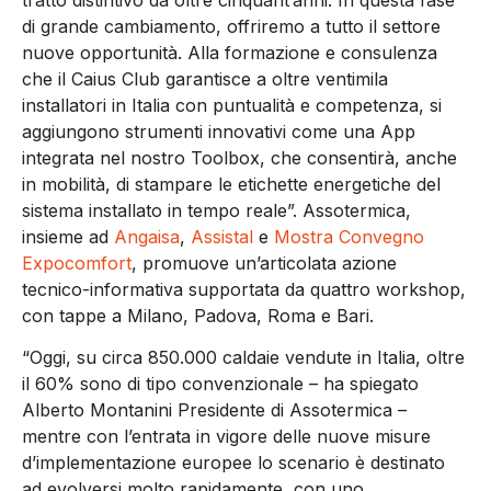
tratto distintivo da oltre cinquant’anni. In questa fase
di grande cambiamento, offriremo a tutto il settore
nuove opportunità. Alla formazione e consulenza
che il Caius Club garantisce a oltre ventimila
installatori in Italia con puntualità e competenza, si
aggiungono strumenti innovativi come una App
integrata nel nostro Toolbox, che consentirà, anche
in mobilità, di stampare le etichette energetiche del
sistema installato in tempo reale”. Assotermica,
insieme ad
Angaisa
,
Assistal
e
Mostra Convegno
Expocomfort
, promuove un’articolata azione
tecnico-informativa supportata da quattro workshop,
con tappe a Milano, Padova, Roma e Bari.
“Oggi, su circa 850.000 caldaie vendute in Italia, oltre
il 60% sono di tipo convenzionale – ha spiegato
Alberto Montanini Presidente di Assotermica –
mentre con l’entrata in vigore delle nuove misure
d’implementazione europee lo scenario è destinato
ad evolversi molto rapidamente, con uno