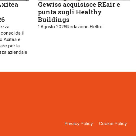
Axitea
Gewiss acquisisce REair e
punta sugli Healthy
26
Buildings
rezza
1 Agosto 2026
Redazione Elettro
 consolida il
o Axitea e
are per la
ezza aziendale
Privacy Policy
Cookie Policy