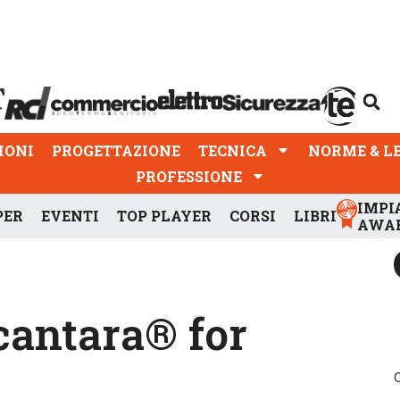
PROGETTAZIONE
TECNICA
NORME & LEGGI
IONI
PROGETTAZIONE
TECNICA
NORME & L
PROFESSIONE
IMPI
PER
EVENTI
TOP PLAYER
CORSI
LIBRI
AWA
cantara® for