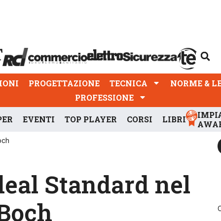
PROGETTAZIONE
TECNICA
NORME & LEGGI
IONI
PROGETTAZIONE
TECNICA
NORME & L
PROFESSIONE
IMPI
PER
EVENTI
TOP PLAYER
CORSI
LIBRI
AWA
och
Ideal Standard nel
 Boch