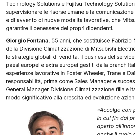
Technology Solutions e Fujitsu Technology Solutions
supervisionare le risorse umane e la comunicazione 
e di avvento di nuove modalità lavorative, che Mits
garantire il benessere dei propri dipendenti.
Giorgio Fontana
, 55 anni, che sostituisce Fabrizio 
della Divisione Climatizzazione di Mitsubishi Electri
le strategie globali di vendita, il business del service
paesi europei e extra europei gestiti dalla branch ita
esperienze lavorative in Foster Wheeler, Trane e Daik
responsabilità, prima come Sales Manager e succe
General Manager Divisione Climatizzazione filiale ita
modo significativo alla crescita ed evoluzione azien
«Accolgo con p
in cui fin dal 
aperto all’inn
anche il ruolo