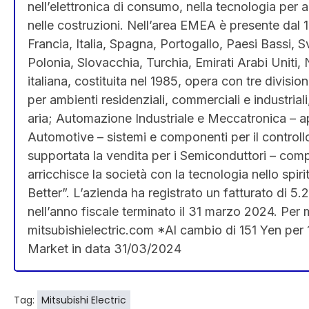
nell’elettronica di consumo, nella tecnologia per app
nelle costruzioni. Nell’area EMEA è presente dal 
Francia, Italia, Spagna, Portogallo, Paesi Bassi, 
Polonia, Slovacchia, Turchia, Emirati Arabi Uniti,
italiana, costituita nel 1985, opera con tre divisi
per ambienti residenziali, commerciali e industria
aria; Automazione Industriale e Meccatronica – ap
Automotive – sistemi e componenti per il controllo 
supportata la vendita per i Semiconduttori – compo
arricchisce la società con la tecnologia nello spi
Better”. L’azienda ha registrato un fatturato di 5.2
nell’anno fiscale terminato il 31 marzo 2024. Per ma
mitsubishielectric.com *Al cambio di 151 Yen per
Market in data 31/03/2024
Tag:
Mitsubishi Electric