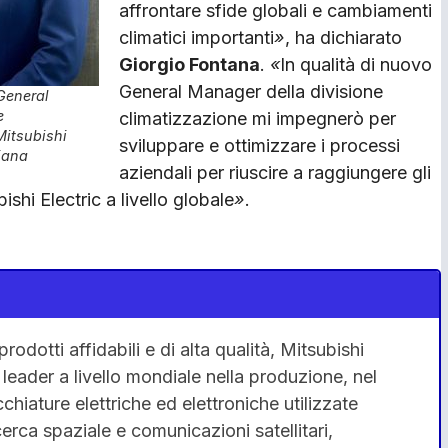
affrontare sfide globali e cambiamenti
climatici importanti
»
, ha dichiarato
Giorgio Fontana
.
«
In qualità di nuovo
General Manager della divisione
General
e
climatizzazione mi impegnerò per
Mitsubishi
sviluppare e ottimizzare i processi
liana
aziendali per riuscire a raggiungere gli
bishi Electric a livello globale
»
.
rodotti affidabili e di alta qualità, Mitsubishi
leader a livello mondiale nella produzione, nel
iature elettriche ed elettroniche utilizzate
cerca spaziale e comunicazioni satellitari,