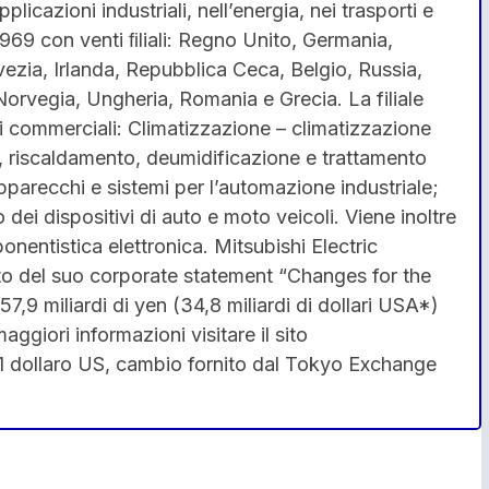
licazioni industriali, nell’energia, nei trasporti e
1969 con venti ﬁliali: Regno Unito, Germania,
Svezia, Irlanda, Repubblica Ceca, Belgio, Russia,
 Norvegia, Ungheria, Romania e Grecia. La filiale
oni commerciali: Climatizzazione – climatizzazione
li, riscaldamento, deumidificazione e trattamento
parecchi e sistemi per l’automazione industriale;
dei dispositivi di auto e moto veicoli. Viene inoltre
nentistica elettronica. Mitsubishi Electric
rito del suo corporate statement “Changes for the
57,9 miliardi di yen (34,8 miliardi di dollari USA*)
ggiori informazioni visitare il sito
 1 dollaro US, cambio fornito dal Tokyo Exchange