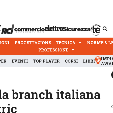
PROGETTAZIONE
TECNICA
NORME & LEGGI
IONI
PROGETTAZIONE
TECNICA
NORME & L
PROFESSIONE
IMPI
PER
EVENTI
TOP PLAYER
CORSI
LIBRI
AWA
a branch italiana
tric