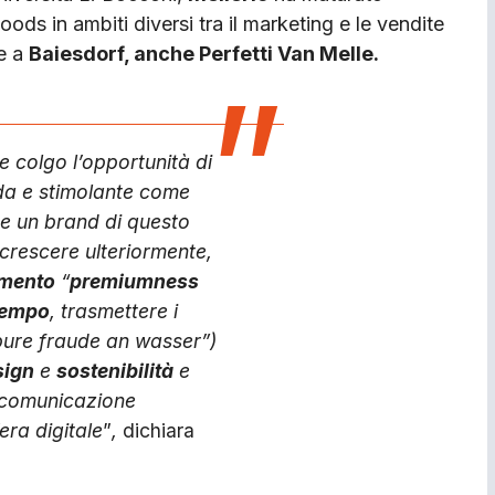
ds in ambiti diversi tra il marketing e le vendite
re a
Baiesdorf, anche Perfetti Van Melle.
 colgo l’opportunità di
da e stimolante come
e un brand di questo
crescere ulteriormente,
amento
“
premiumness
 tempo
, trasmettere i
“pure fraude an wasser”)
sign
e
sostenibilità
e
 comunicazione
era digitale
”
,
dichiara