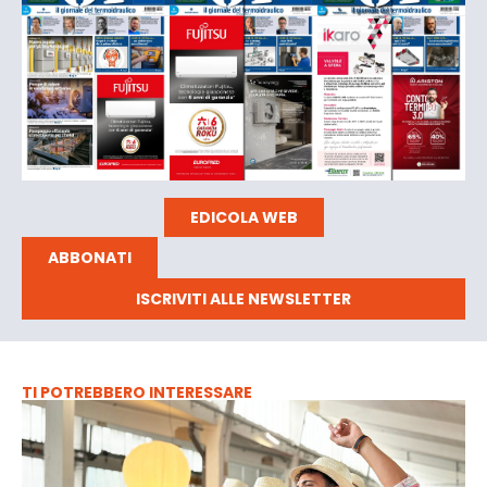
EDICOLA WEB
ABBONATI
ISCRIVITI ALLE NEWSLETTER
TI POTREBBERO INTERESSARE