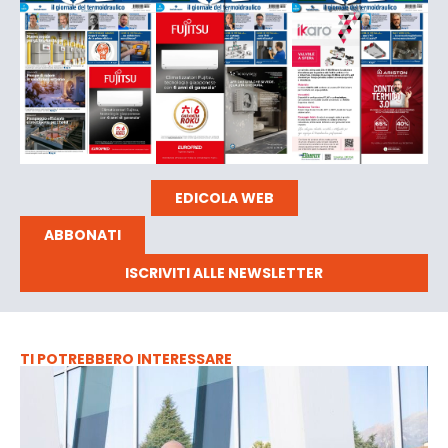
EDICOLA WEB
ABBONATI
ISCRIVITI ALLE NEWSLETTER
TI POTREBBERO INTERESSARE