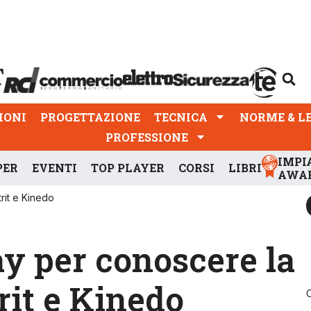
PROGETTAZIONE
TECNICA
NORME & LEGGI
IONI
PROGETTAZIONE
TECNICA
NORME & L
PROFESSIONE
IMPI
PER
EVENTI
TOP PLAYER
CORSI
LIBRI
AWA
rit e Kinedo
y per conoscere la
rit e Kinedo