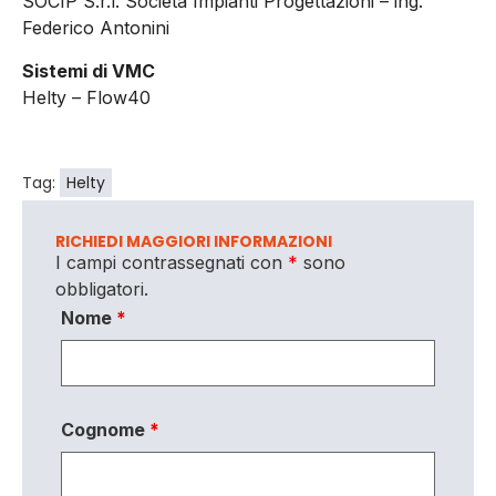
SOCIP S.r.l. Società Impianti Progettazioni – ing.
Federico Antonini
Sistemi di VMC
Helty – Flow40
Tag:
Helty
RICHIEDI MAGGIORI INFORMAZIONI
I campi contrassegnati con
*
sono
obbligatori.
Nome
*
Cognome
*