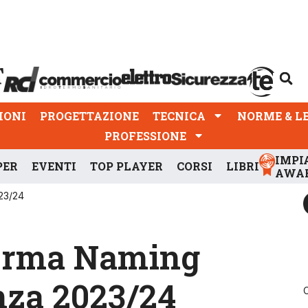
PROGETTAZIONE
TECNICA
NORME & LEGGI
IONI
PROGETTAZIONE
TECNICA
NORME & L
PROFESSIONE
IMPI
PER
EVENTI
TOP PLAYER
CORSI
LIBRI
AWA
23/24
ferma Naming
nza 2023/24