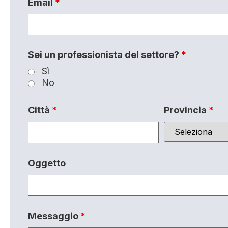
Email
*
Sei un professionista del settore?
*
Sì
No
Città
*
Provincia
*
Oggetto
Messaggio
*