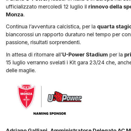
ufficializzato mercoledì 12 luglio il
rinnovo della s
Monza
.
Continua l’avventura calcistica, per la
quarta stagi
biancorossi un rapporto duraturo nel tempo per con
passione, risultati sorprendenti.
In attesa di ritornare all’
U-Power Stadium
per la
pr
15 luglio verranno svelati i Kit gara 23/24 che, anc
delle maglie.
Adriano Galliani
,
Amministratore Delegato AC 