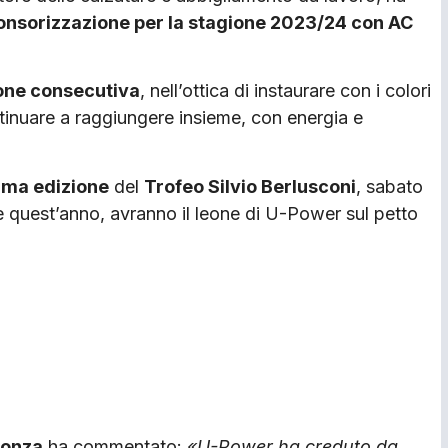
ponsorizzazione per la stagione 2023/24 con AC
one consecutiva
, nell’ottica di instaurare con i colori
tinuare a raggiungere insieme, con energia e
ima edizione
del
Trofeo Silvio Berlusconi
, sabato
he quest’anno, avranno il leone di U-Power sul petto
Monza
ha commentato:
«U-Power ha creduto da