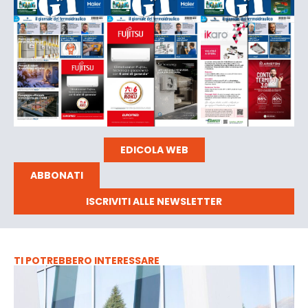
EDICOLA WEB
ABBONATI
ISCRIVITI ALLE NEWSLETTER
TI POTREBBERO INTERESSARE