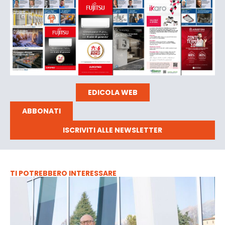
EDICOLA WEB
ABBONATI
ISCRIVITI ALLE NEWSLETTER
TI POTREBBERO INTERESSARE