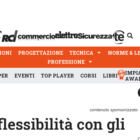
PROGETTAZIONE
TECNICA
NORME & LEGGI
IONI
PROGETTAZIONE
TECNICA
NORME & L
PROFESSIONE
IMPI
PER
EVENTI
TOP PLAYER
CORSI
LIBRI
AWA
contenuto sponsorizzato
lessibilità con gli