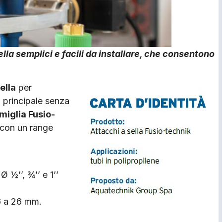
lla semplici e facili da installare, che consentono
ella
per
a principale senza
miglia Fusio-
 con un range
 ½’’, ¾’’ e 1’’
6 a 26 mm.