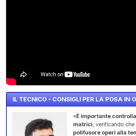
IL TECNICO - CONSIGLI PER LA POSA IN 
«
È importante controllar
matrici
, verificando che
polifusore operi alla t