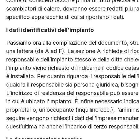
Come di consueto occorre prima di tutto precisare 
scambiatori di calore, dovranno essere redatti più ra
specifico apparecchio di cui si riportano i dati.
I dati identificativi dell’impianto
Passiamo ora alla compilazione del documento, strut
una lettera (da A ad F). La sezione A richiede di ripor
responsabile dell’impianto stesso e della ditta che 
l’impianto viene richiesto di indicarne il codice cata
è installato. Per quanto riguarda il responsabile del
qualora il responsabile sia persona giuridica, bisogna
L’indirizzo di residenza del responsabile può essere
in cui è ubicato l’impianto. È infine necessario indica
proprietario, un’occupante (inquilino ecc.), l’ammin
seguire vengono richiesti i dati dell’impresa manute
quest’ultima ha anche l’incarico di terzo responsabil