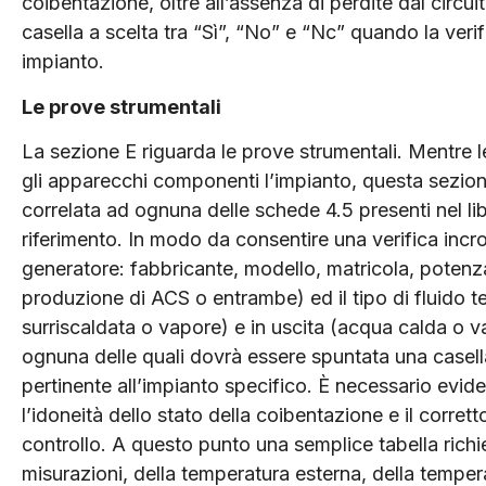
coibentazione, oltre all’assenza di perdite dal circ
casella a scelta tra “Sì”, “No” e “Nc” quando la verif
impianto.
Le prove strumentali
La sezione E riguarda le prove strumentali. Mentre le 
gli apparecchi componenti l’impianto, questa sezion
correlata ad ognuna delle schede 4.5 presenti nel lib
riferimento. In modo da consentire una verifica incroci
generatore: fabbricante, modello, matricola, potenza 
produzione di ACS o entrambe) ed il tipo di fluido t
surriscaldata o vapore) e in uscita (acqua calda o v
ognuna delle quali dovrà essere spuntata una casell
pertinente all’impianto specifico. È necessario eviden
l’idoneità dello stato della coibentazione e il corret
controllo. A questo punto una semplice tabella richiede
misurazioni, della temperatura esterna, della tempera