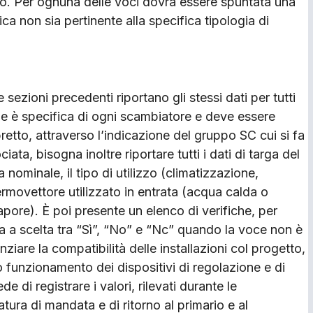
uito. Per ognuna delle voci dovrà essere spuntata una
ica non sia pertinente alla specifica tipologia di
sezioni precedenti riportano gli stessi dati per tutti
e è specifica di ogni scambiatore e deve essere
retto, attraverso l’indicazione del gruppo SC cui si fa
ata, bisogna inoltre riportare tutti i dati di targa del
nominale, il tipo di utilizzo (climatizzazione,
ermovettore utilizzato in entrata (acqua calda o
apore). È poi presente un elenco di verifiche, per
a a scelta tra “Sì”, “No” e “Nc” quando la voce non è
ziare la compatibilità delle installazioni col progetto,
to funzionamento dei dispositivi di regolazione e di
 di registrare i valori, rilevati durante le
tura di mandata e di ritorno al primario e al