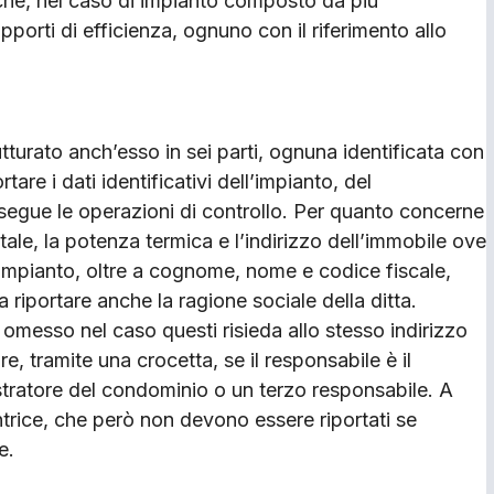
che, nel caso di impianto composto da più
pporti di efficienza, ognuno con il riferimento allo
turato anch’esso in sei parti, ognuna identificata con
tare i dati identificativi dell’impianto, del
esegue le operazioni di controllo. Per quanto concerne
stale, la potenza termica e l’indirizzo dell’immobile ove
l’impianto, oltre a cognome, nome e codice fiscale,
 riportare anche la ragione sociale della ditta.
 omesso nel caso questi risieda allo stesso indirizzo
re, tramite una crocetta, se il responsabile è il
istratore del condominio o un terzo responsabile. A
ntrice, che però non devono essere riportati se
e.