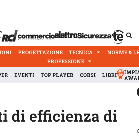
PROGETTAZIONE
TECNICA
NORME & LEGGI
IONI
PROGETTAZIONE
TECNICA
NORME & L
PROFESSIONE
IMPI
PER
EVENTI
TOP PLAYER
CORSI
LIBRI
AWA
i di efficienza di