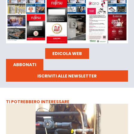
EDICOLA WEB
ABBONATI
ISCRIVITI ALLE NEWSLETTER
TI POTREBBERO INTERESSARE