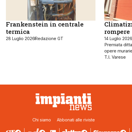
Frankenstein in centrale
Climatiz
termica
rompere
28 Luglio 2026
Redazione GT
14 Luglio 202
Premiata ditta
opere murari
T.I. Varese
Chi siamo
Abbonati alle riviste