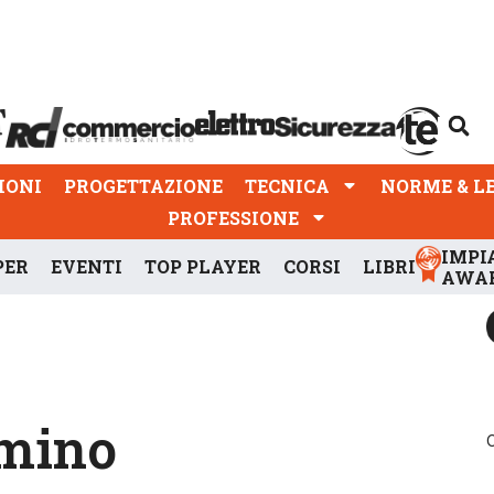
PROGETTAZIONE
TECNICA
NORME & LEGGI
IONI
PROGETTAZIONE
TECNICA
NORME & L
PROFESSIONE
IMPI
PER
EVENTI
TOP PLAYER
CORSI
LIBRI
AWA
amino